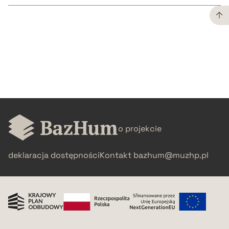
CZYSTY TEKST
pobierz cytat
BIBTEX
o projekcie
pobierz cytat
deklaracja dostępności
Kontakt
bazhum@muzhp.pl