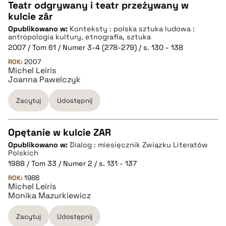
Teatr odgrywany i teatr przeżywany w
kulcie zâr
CZYSTY TEKST
Opublikowano w:
Konteksty : polska sztuka ludowa :
antropologia kultury, etnografia, sztuka
2007 / Tom 61 / Numer 3-4 (278-279) / s. 130 - 138
pobierz cytat
ROK:
2007
Michel Leiris
Joanna Pawelczyk
BIBTEX
Zacytuj
Udostępnij
pobierz cytat
Opętanie w kulcie ZAR
Opublikowano w:
Dialog : miesięcznik Związku Literatów
CZYSTY TEKST
Polskich
1988 / Tom 33 / Numer 2 / s. 131 - 137
ROK:
1988
pobierz cytat
Michel Leiris
Monika Mazurkiewicz
BIBTEX
Zacytuj
Udostępnij