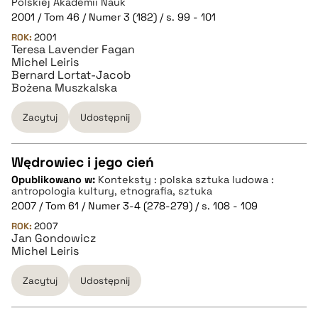
Polskiej Akademii Nauk
2001 / Tom 46 / Numer 3 (182) / s. 99 - 101
ROK:
BIBTEX
2001
Teresa Lavender Fagan
Michel Leiris
Bernard Lortat-Jacob
pobierz cytat
Bożena Muszkalska
Zacytuj
Udostępnij
Wędrowiec i jego cień
Opublikowano w:
Konteksty : polska sztuka ludowa :
CZYSTY TEKST
antropologia kultury, etnografia, sztuka
2007 / Tom 61 / Numer 3-4 (278-279) / s. 108 - 109
ROK:
2007
pobierz cytat
Jan Gondowicz
Michel Leiris
BIBTEX
Zacytuj
Udostępnij
pobierz cytat