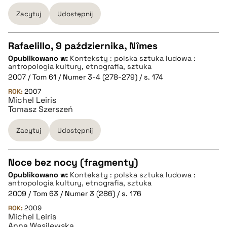
BIBTEX
Zacytuj
Udostępnij
pobierz cytat
Rafaelillo, 9 października, Nîmes
Opublikowano w:
Konteksty : polska sztuka ludowa :
CZYSTY TEKST
antropologia kultury, etnografia, sztuka
2007 / Tom 61 / Numer 3-4 (278-279) / s. 174
ROK:
2007
pobierz cytat
Michel Leiris
Tomasz Szerszeń
BIBTEX
Zacytuj
Udostępnij
pobierz cytat
Noce bez nocy (fragmenty)
Opublikowano w:
Konteksty : polska sztuka ludowa :
CZYSTY TEKST
antropologia kultury, etnografia, sztuka
2009 / Tom 63 / Numer 3 (286) / s. 176
ROK:
2009
pobierz cytat
Michel Leiris
Anna Wasilewska