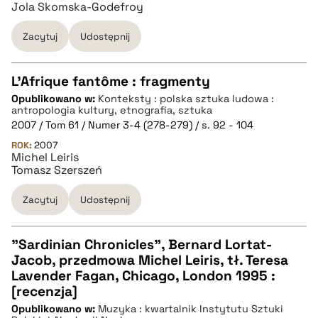
Jola Skomska-Godefroy
BIBTEX
Zacytuj
Udostępnij
pobierz cytat
L'Afrique fantôme : fragmenty
Opublikowano w:
Konteksty : polska sztuka ludowa :
CZYSTY TEKST
antropologia kultury, etnografia, sztuka
2007 / Tom 61 / Numer 3-4 (278-279) / s. 92 - 104
ROK:
2007
pobierz cytat
Michel Leiris
Tomasz Szerszeń
BIBTEX
Zacytuj
Udostępnij
pobierz cytat
"Sardinian Chronicles", Bernard Lortat-
Jacob, przedmowa Michel Leiris, tł. Teresa
CZYSTY TEKST
Lavender Fagan, Chicago, London 1995 :
[recenzja]
Opublikowano w:
Muzyka : kwartalnik Instytutu Sztuki
pobierz cytat