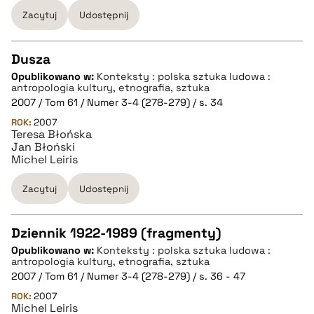
BIBTEX
Zacytuj
Udostępnij
pobierz cytat
Dusza
Opublikowano w:
Konteksty : polska sztuka ludowa :
CZYSTY TEKST
antropologia kultury, etnografia, sztuka
2007 / Tom 61 / Numer 3-4 (278-279) / s. 34
ROK:
2007
pobierz cytat
Teresa Błońska
Jan Błoński
Michel Leiris
BIBTEX
Zacytuj
Udostępnij
pobierz cytat
Dziennik 1922-1989 (fragmenty)
Opublikowano w:
Konteksty : polska sztuka ludowa :
CZYSTY TEKST
antropologia kultury, etnografia, sztuka
2007 / Tom 61 / Numer 3-4 (278-279) / s. 36 - 47
ROK:
2007
pobierz cytat
Michel Leiris