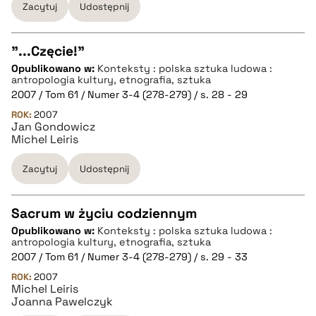
Zacytuj
Udostępnij
"...Częcie!"
Opublikowano w:
Konteksty : polska sztuka ludowa :
CZYSTY TEKST
antropologia kultury, etnografia, sztuka
2007 / Tom 61 / Numer 3-4 (278-279) / s. 28 - 29
ROK:
2007
pobierz cytat
Jan Gondowicz
Michel Leiris
BIBTEX
Zacytuj
Udostępnij
pobierz cytat
Sacrum w życiu codziennym
Opublikowano w:
Konteksty : polska sztuka ludowa :
CZYSTY TEKST
antropologia kultury, etnografia, sztuka
2007 / Tom 61 / Numer 3-4 (278-279) / s. 29 - 33
ROK:
2007
pobierz cytat
Michel Leiris
Joanna Pawelczyk