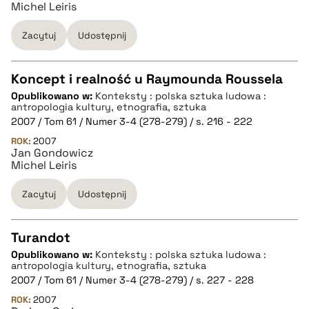
Michel Leiris
BIBTEX
Zacytuj
Udostępnij
pobierz cytat
Koncept i realność u Raymounda Roussela
Opublikowano w:
Konteksty : polska sztuka ludowa :
CZYSTY TEKST
antropologia kultury, etnografia, sztuka
2007 / Tom 61 / Numer 3-4 (278-279) / s. 216 - 222
ROK:
2007
pobierz cytat
Jan Gondowicz
Michel Leiris
BIBTEX
Zacytuj
Udostępnij
pobierz cytat
Turandot
Opublikowano w:
Konteksty : polska sztuka ludowa :
CZYSTY TEKST
antropologia kultury, etnografia, sztuka
2007 / Tom 61 / Numer 3-4 (278-279) / s. 227 - 228
ROK:
2007
pobierz cytat