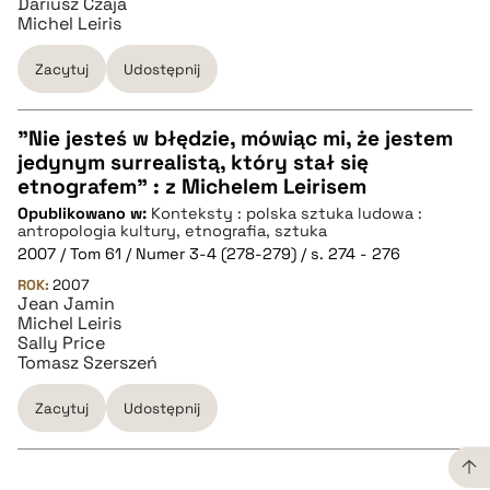
Dariusz Czaja
Michel Leiris
BIBTEX
Zacytuj
Udostępnij
pobierz cytat
"Nie jesteś w błędzie, mówiąc mi, że jestem
jedynym surrealistą, który stał się
CZYSTY TEKST
etnografem" : z Michelem Leirisem
Opublikowano w:
Konteksty : polska sztuka ludowa :
antropologia kultury, etnografia, sztuka
pobierz cytat
2007 / Tom 61 / Numer 3-4 (278-279) / s. 274 - 276
ROK:
2007
Jean Jamin
BIBTEX
Michel Leiris
Sally Price
Tomasz Szerszeń
pobierz cytat
Zacytuj
Udostępnij