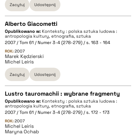
Zacytuj
Udostępnij
pobierz cytat
Alberto Giacometti
Opublikowano w:
Konteksty : polska sztuka ludowa :
CZYSTY TEKST
antropologia kultury, etnografia, sztuka
2007 / Tom 61 / Numer 3-4 (278-279) / s. 163 - 164
ROK:
2007
pobierz cytat
Marek Kędzierski
Michel Leiris
BIBTEX
Zacytuj
Udostępnij
pobierz cytat
Lustro tauromachii : wybrane fragmenty
Opublikowano w:
Konteksty : polska sztuka ludowa :
CZYSTY TEKST
antropologia kultury, etnografia, sztuka
2007 / Tom 61 / Numer 3-4 (278-279) / s. 172 - 173
ROK:
2007
pobierz cytat
Michel Leiris
Maryna Ochab