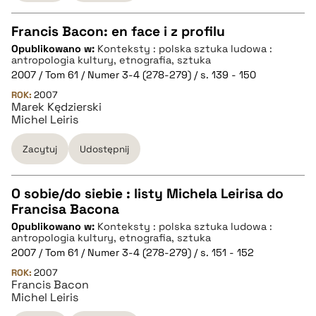
pobierz cytat
Francis Bacon: en face i z profilu
Opublikowano w:
Konteksty : polska sztuka ludowa :
CZYSTY TEKST
antropologia kultury, etnografia, sztuka
2007 / Tom 61 / Numer 3-4 (278-279) / s. 139 - 150
ROK:
2007
pobierz cytat
Marek Kędzierski
Michel Leiris
BIBTEX
Zacytuj
Udostępnij
pobierz cytat
O sobie/do siebie : listy Michela Leirisa do
Francisa Bacona
CZYSTY TEKST
Opublikowano w:
Konteksty : polska sztuka ludowa :
antropologia kultury, etnografia, sztuka
2007 / Tom 61 / Numer 3-4 (278-279) / s. 151 - 152
pobierz cytat
ROK:
2007
Francis Bacon
Michel Leiris
BIBTEX