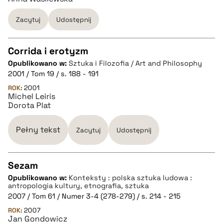
BIBTEX
Zacytuj
Udostępnij
pobierz cytat
Corrida i erotyzm
Opublikowano w:
Sztuka i Filozofia / Art and Philosophy
CZYSTY TEKST
2001 / Tom 19 / s. 188 - 191
ROK:
2001
Michel Leiris
pobierz cytat
Dorota Plat
BIBTEX
Pełny tekst
Zacytuj
Udostępnij
pobierz cytat
Sezam
Opublikowano w:
Konteksty : polska sztuka ludowa :
CZYSTY TEKST
antropologia kultury, etnografia, sztuka
2007 / Tom 61 / Numer 3-4 (278-279) / s. 214 - 215
ROK:
2007
pobierz cytat
Jan Gondowicz