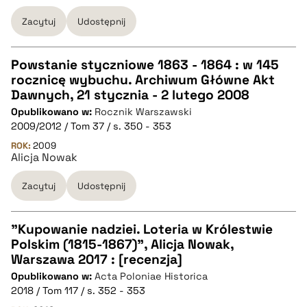
Zacytuj
Udostępnij
Powstanie styczniowe 1863 - 1864 : w 145
rocznicę wybuchu. Archiwum Główne Akt
CZYSTY TEKST
Dawnych, 21 stycznia - 2 lutego 2008
Opublikowano w:
Rocznik Warszawski
2009/2012 / Tom 37 / s. 350 - 353
pobierz cytat
ROK:
2009
Alicja Nowak
BIBTEX
Zacytuj
Udostępnij
pobierz cytat
"Kupowanie nadziei. Loteria w Królestwie
Polskim (1815-1867)", Alicja Nowak,
CZYSTY TEKST
Warszawa 2017 : [recenzja]
Opublikowano w:
Acta Poloniae Historica
2018 / Tom 117 / s. 352 - 353
pobierz cytat