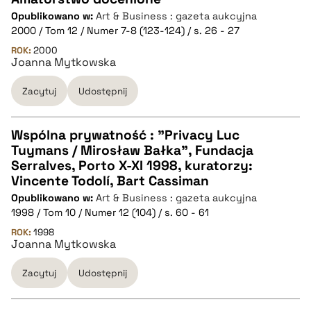
Opublikowano w:
Art & Business : gazeta aukcyjna
CZYSTY TEKST
2000 / Tom 12 / Numer 7-8 (123-124) / s. 26 - 27
ROK:
2000
Joanna Mytkowska
pobierz cytat
Zacytuj
Udostępnij
BIBTEX
Wspólna prywatność : "Privacy Luc
pobierz cytat
Tuymans / Mirosław Bałka", Fundacja
CZYSTY TEKST
Serralves, Porto X-XI 1998, kuratorzy:
Vincente Todolí, Bart Cassiman
Opublikowano w:
Art & Business : gazeta aukcyjna
pobierz cytat
1998 / Tom 10 / Numer 12 (104) / s. 60 - 61
ROK:
1998
Joanna Mytkowska
BIBTEX
Zacytuj
Udostępnij
pobierz cytat