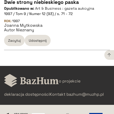
Dwie strony niebieskiego paska
Opublikowano w:
Art & Business : gazeta aukcyjna
CZYSTY TEKST
1997 / Tom 9 / Numer 12 (93) / s. 71 - 72
ROK:
1997
Joanna Mytkowska
pobierz cytat
Autor Nieznany
Zacytuj
Udostępnij
BIBTEX
pobierz cytat
CZYSTY TEKST
o projekcie
pobierz cytat
deklaracja dostępności
Kontakt
bazhum@muzhp.pl
BIBTEX
pobierz cytat