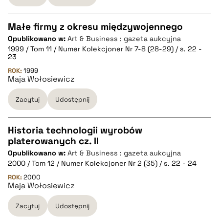
pobierz cytat
Małe firmy z okresu międzywojennego
Opublikowano w:
Art & Business : gazeta aukcyjna
CZYSTY TEKST
1999 / Tom 11 / Numer Kolekcjoner Nr 7-8 (28-29) / s. 22 -
23
ROK:
1999
pobierz cytat
Maja Wołosiewicz
Zacytuj
Udostępnij
BIBTEX
Historia technologii wyrobów
pobierz cytat
platerowanych cz. II
CZYSTY TEKST
Opublikowano w:
Art & Business : gazeta aukcyjna
2000 / Tom 12 / Numer Kolekcjoner Nr 2 (35) / s. 22 - 24
pobierz cytat
ROK:
2000
Maja Wołosiewicz
Zacytuj
Udostępnij
BIBTEX