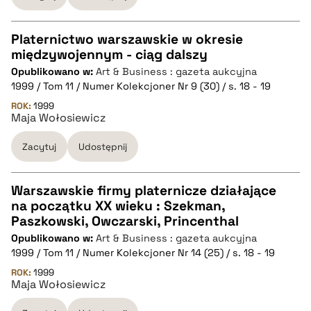
pobierz cytat
Platernictwo warszawskie w okresie
międzywojennym - ciąg dalszy
CZYSTY TEKST
Opublikowano w:
Art & Business : gazeta aukcyjna
1999 / Tom 11 / Numer Kolekcjoner Nr 9 (30) / s. 18 - 19
pobierz cytat
ROK:
1999
Maja Wołosiewicz
Zacytuj
Udostępnij
BIBTEX
pobierz cytat
Warszawskie firmy platernicze działające
na początku XX wieku : Szekman,
CZYSTY TEKST
Paszkowski, Owczarski, Princenthal
Opublikowano w:
Art & Business : gazeta aukcyjna
1999 / Tom 11 / Numer Kolekcjoner Nr 14 (25) / s. 18 - 19
pobierz cytat
ROK:
1999
Maja Wołosiewicz
BIBTEX