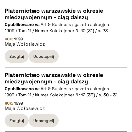
pobierz cytat
Platernictwo warszawskie w okresie
międzywojennym - ciąg dalszy
CZYSTY TEKST
Opublikowano w:
Art & Business : gazeta aukcyjna
1999 / Tom 11 / Numer Kolekcjoner Nr 10 (31) / s. 23
pobierz cytat
ROK:
1999
Maja Wołosiewicz
Zacytuj
Udostępnij
BIBTEX
pobierz cytat
Platernictwo warszawskie w okresie
międzywojennym - ciąg dalszy
CZYSTY TEKST
Opublikowano w:
Art & Business : gazeta aukcyjna
1999 / Tom 11 / Numer Kolekcjoner Nr 12 (33) / s. 30 - 31
pobierz cytat
ROK:
1999
Maja Wołosiewicz
Zacytuj
Udostępnij
BIBTEX