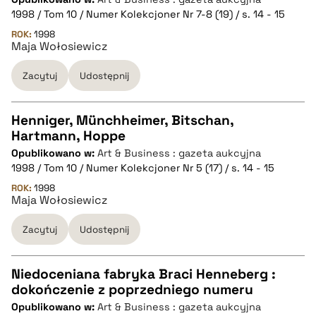
CZYSTY TEKST
1998 / Tom 10 / Numer Kolekcjoner Nr 7-8 (19) / s. 14 - 15
ROK:
1998
Maja Wołosiewicz
pobierz cytat
Zacytuj
Udostępnij
BIBTEX
Henniger, Münchheimer, Bitschan,
pobierz cytat
Hartmann, Hoppe
CZYSTY TEKST
Opublikowano w:
Art & Business : gazeta aukcyjna
1998 / Tom 10 / Numer Kolekcjoner Nr 5 (17) / s. 14 - 15
pobierz cytat
ROK:
1998
Maja Wołosiewicz
Zacytuj
Udostępnij
BIBTEX
pobierz cytat
Niedoceniana fabryka Braci Henneberg :
dokończenie z poprzedniego numeru
CZYSTY TEKST
Opublikowano w:
Art & Business : gazeta aukcyjna