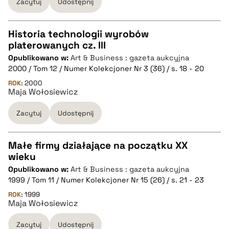
Zacytuj
Udostępnij
pobierz cytat
Historia technologii wyrobów
platerowanych cz. III
CZYSTY TEKST
Opublikowano w:
Art & Business : gazeta aukcyjna
2000 / Tom 12 / Numer Kolekcjoner Nr 3 (36) / s. 18 - 20
pobierz cytat
ROK:
2000
Maja Wołosiewicz
Zacytuj
Udostępnij
BIBTEX
pobierz cytat
Małe firmy działające na początku XX
wieku
CZYSTY TEKST
Opublikowano w:
Art & Business : gazeta aukcyjna
1999 / Tom 11 / Numer Kolekcjoner Nr 15 (26) / s. 21 - 23
pobierz cytat
ROK:
1999
Maja Wołosiewicz
Zacytuj
Udostępnij
BIBTEX