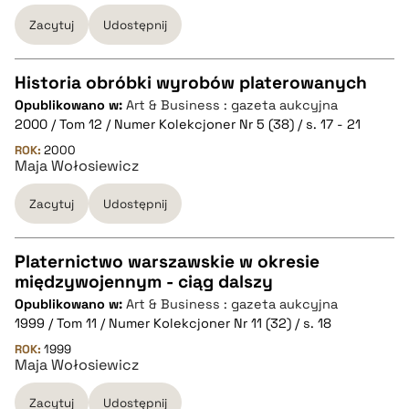
Zacytuj
Udostępnij
BIBTEX
pobierz cytat
Historia obróbki wyrobów platerowanych
Opublikowano w:
Art & Business : gazeta aukcyjna
CZYSTY TEKST
2000 / Tom 12 / Numer Kolekcjoner Nr 5 (38) / s. 17 - 21
ROK:
2000
Maja Wołosiewicz
pobierz cytat
Zacytuj
Udostępnij
BIBTEX
Platernictwo warszawskie w okresie
pobierz cytat
międzywojennym - ciąg dalszy
CZYSTY TEKST
Opublikowano w:
Art & Business : gazeta aukcyjna
1999 / Tom 11 / Numer Kolekcjoner Nr 11 (32) / s. 18
pobierz cytat
ROK:
1999
Maja Wołosiewicz
Zacytuj
Udostępnij
BIBTEX