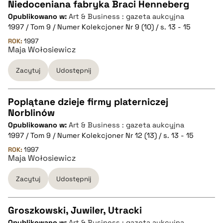
pobierz cytat
Niedoceniana fabryka Braci Henneberg
Opublikowano w:
Art & Business : gazeta aukcyjna
CZYSTY TEKST
1997 / Tom 9 / Numer Kolekcjoner Nr 9 (10) / s. 13 - 15
ROK:
1997
Maja Wołosiewicz
pobierz cytat
Zacytuj
Udostępnij
BIBTEX
Poplątane dzieje firmy platerniczej
pobierz cytat
Norblinów
CZYSTY TEKST
Opublikowano w:
Art & Business : gazeta aukcyjna
1997 / Tom 9 / Numer Kolekcjoner Nr 12 (13) / s. 13 - 15
pobierz cytat
ROK:
1997
Maja Wołosiewicz
Zacytuj
Udostępnij
BIBTEX
pobierz cytat
Groszkowski, Juwiler, Utracki
Opublikowano w:
Art & Business : gazeta aukcyjna