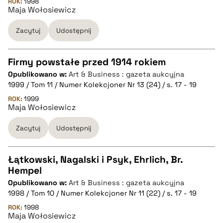
pobierz cytat
ROK:
1998
Maja Wołosiewicz
Zacytuj
Udostępnij
BIBTEX
pobierz cytat
Firmy powstałe przed 1914 rokiem
Opublikowano w:
Art & Business : gazeta aukcyjna
CZYSTY TEKST
1999 / Tom 11 / Numer Kolekcjoner Nr 13 (24) / s. 17 - 19
ROK:
1999
Maja Wołosiewicz
pobierz cytat
Zacytuj
Udostępnij
BIBTEX
Łątkowski, Nagalski i Psyk, Ehrlich, Br.
pobierz cytat
Hempel
CZYSTY TEKST
Opublikowano w:
Art & Business : gazeta aukcyjna
1998 / Tom 10 / Numer Kolekcjoner Nr 11 (22) / s. 17 - 19
pobierz cytat
ROK:
1998
Maja Wołosiewicz