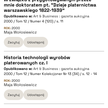
mnie doktoratem pt. "Dzieje platernictwa
CZYSTY TEKST
warszawskiego 1822-1939"
Opublikowano w:
Art & Business : gazeta aukcyjna
2000 / Tom 12 / Numer 4 (120) / s. 11
pobierz cytat
ROK:
2000
Maja Wołosiewicz
BIBTEX
Zacytuj
Udostępnij
pobierz cytat
Historia technologii wyrobów
platerowanych cz. I
CZYSTY TEKST
Opublikowano w:
Art & Business : gazeta aukcyjna
2000 / Tom 12 / Numer Kolekcjoner Nr 13 (34) / s. 12 - 14
pobierz cytat
ROK:
2000
Maja Wołosiewicz
Zacytuj
Udostępnij
BIBTEX