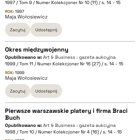
1997 / Tom 9 / Numer Kolekcjoner Nr 10 (11) / s. 14 - 15
pobierz cytat
ROK:
1997
Maja Wołosiewicz
Zacytuj
Udostępnij
BIBTEX
pobierz cytat
Okres międzywojenny
Opublikowano w:
Art & Business : gazeta aukcyjna
CZYSTY TEKST
1999 / Tom 11 / Numer Kolekcjoner Nr 16 (27) / s. 14 - 15
ROK:
1999
Maja Wołosiewicz
pobierz cytat
Zacytuj
Udostępnij
BIBTEX
Pierwsze warszawskie platery i firma Braci
pobierz cytat
Buch
CZYSTY TEKST
Opublikowano w:
Art & Business : gazeta aukcyjna
1998 / Tom 10 / Numer Kolekcjoner Nr 4 (16) / s. 14 - 15