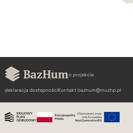
CZYSTY TEKST
pobierz cytat
BIBTEX
pobierz cytat
o projekcie
deklaracja dostępności
Kontakt
bazhum@muzhp.pl