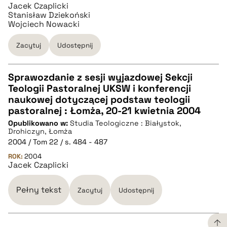
Jacek Czaplicki
BIBTEX
Stanisław Dziekoński
Wojciech Nowacki
pobierz cytat
Zacytuj
Udostępnij
Sprawozdanie z sesji wyjazdowej Sekcji
Teologii Pastoralnej UKSW i konferencji
CZYSTY TEKST
naukowej dotyczącej podstaw teologii
pastoralnej : Łomża, 20-21 kwietnia 2004
Opublikowano w:
Studia Teologiczne : Białystok,
pobierz cytat
Drohiczyn, Łomża
2004 / Tom 22 / s. 484 - 487
ROK:
BIBTEX
2004
Jacek Czaplicki
pobierz cytat
Pełny tekst
Zacytuj
Udostępnij