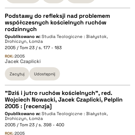
Podstawy do refleksji nad problemem
współczesnych kościelnych ruchów
CZYSTY TEKST
rodzinnych
Opublikowano w:
Studia Teologiczne : Białystok,
Drohiczyn, Łomża
pobierz cytat
2005 / Tom 23 / s. 177 - 183
ROK:
2005
Jacek Czaplicki
BIBTEX
Zacytuj
Udostępnij
pobierz cytat
"Dziś i jutro ruchów kościelnych", red.
Wojciech Nowacki, Jacek Czaplicki, Pelplin
CZYSTY TEKST
2005 : [recenzja]
Opublikowano w:
Studia Teologiczne : Białystok,
Drohiczyn, Łomża
pobierz cytat
2005 / Tom 23 / s. 398 - 400
ROK:
2005