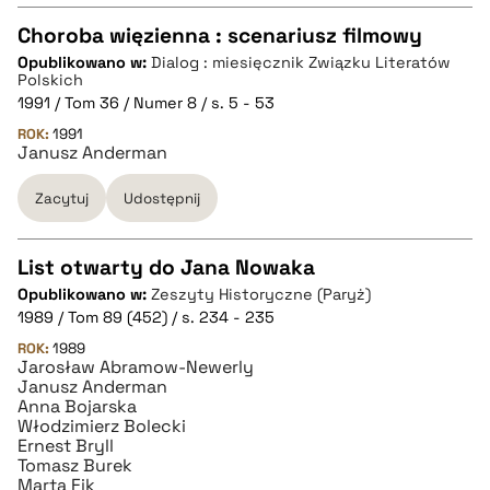
Choroba więzienna : scenariusz filmowy
Opublikowano w:
Dialog : miesięcznik Związku Literatów
CZYSTY TEKST
Polskich
1991 / Tom 36 / Numer 8 / s. 5 - 53
ROK:
1991
pobierz cytat
Janusz Anderman
Zacytuj
Udostępnij
BIBTEX
List otwarty do Jana Nowaka
pobierz cytat
Opublikowano w:
Zeszyty Historyczne (Paryż)
CZYSTY TEKST
1989 / Tom 89 (452) / s. 234 - 235
ROK:
1989
Jarosław Abramow-Newerly
pobierz cytat
Janusz Anderman
Anna Bojarska
Włodzimierz Bolecki
BIBTEX
Ernest Bryll
Tomasz Burek
Marta Fik