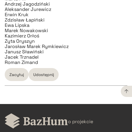
pobierz cytat
Andrzej Jagodziński
Aleksander Jurewicz
Erwin Kruk
Zdzisław Łapiński
Ewa Lipska
Marek Nowakowski
Kazimierz Orłoś
Zyta Oryszyn
Jarosław Marek Rymkiewicz
Janusz Sławiński
Jacek Trznadel
Roman Zimand
Zacytuj
Udostępnij
CZYSTY TEKST
o projekcie
pobierz cytat