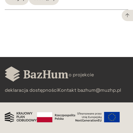
CZYSTY TEKST
pobierz cytat
BIBTEX
o projekcie
pobierz cytat
deklaracja dostępności
Kontakt
bazhum@muzhp.pl