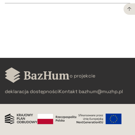
CZYSTY TEKST
pobierz cytat
BIBTEX
o projekcie
pobierz cytat
deklaracja dostępności
Kontakt
bazhum@muzhp.pl