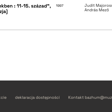
ben : 11-15. század",
Judit Majoros
1997
András Mező
zja]
kcie
deklaracja dostępności
Kontakt
bazhum@muzh