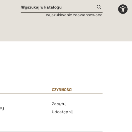
wyszukiwanie zaawansowana
Odstępy międzyliterowe
małe
średnie
duże
CZYNNOŚCI
Zacytuj
sy
Udostępnij