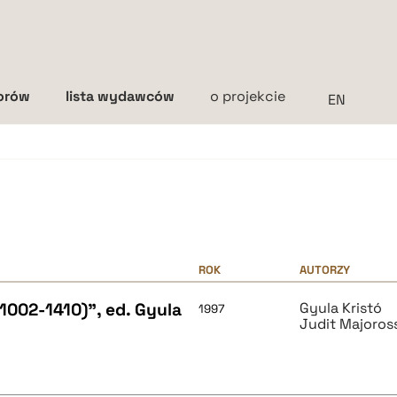
torów
lista wydawców
o projekcie
Interlinia
mała
średnia
duża
ROK
AUTORZY
1002-1410)", ed. Gyula
Gyula Kristó
1997
Judit Majoros