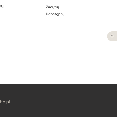
sy
Zacytuj
Udostępnij
pobierz cytat
pobierz cytat
pobierz cytat
pobierz cytat
p.pl