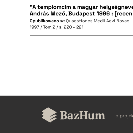
"A templomcím a magyar helységnevek
András Mező, Budapest 1996 : [recen
Opublikowano w:
Quaestiones Medii Aevi Novae
CZYSTY TEKST
1997 / Tom 2 / s. 220 - 221
BIBTEX
CZYSTY TEKST
BIBTEX
o proje