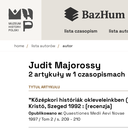
lista czasopism
lista au
home
lista autorów
autor
Wielkość liter
Judit Majorossy
2 artykuły w 1 czasopismach
TYTUŁ ARTYKUŁU
"Középkori históriák okleveleinkben (
Kristó, Szeged 1992 : [recenzja]
Opublikowano w:
Quaestiones Medii Aevi Novae
1997 / Tom 2 / s. 209 - 210