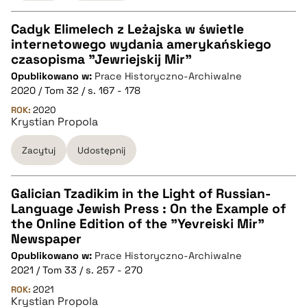
Cadyk Elimelech z Leżajska w świetle
internetowego wydania amerykańskiego
CZYSTY TEKST
czasopisma "Jewriejskij Mir"
Opublikowano w:
Prace Historyczno-Archiwalne
2020 / Tom 32 / s. 167 - 178
pobierz cytat
ROK:
2020
Krystian Propola
BIBTEX
Zacytuj
Udostępnij
pobierz cytat
Galician Tzadikim in the Light of Russian-
Language Jewish Press : On the Example of
CZYSTY TEKST
the Online Edition of the "Yevreiski Mir"
Newspaper
Opublikowano w:
Prace Historyczno-Archiwalne
pobierz cytat
2021 / Tom 33 / s. 257 - 270
ROK:
2021
Krystian Propola
BIBTEX