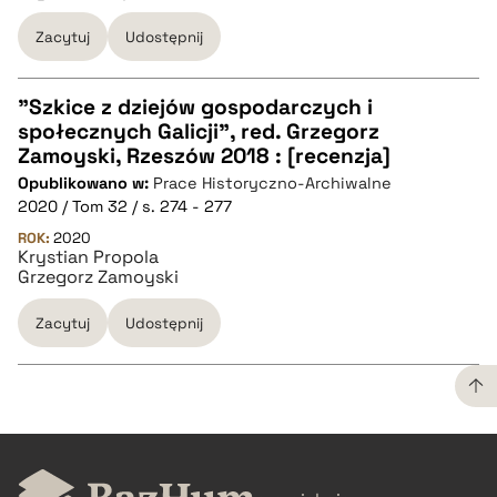
Zacytuj
Udostępnij
pobierz cytat
"Szkice z dziejów gospodarczych i
społecznych Galicji", red. Grzegorz
CZYSTY TEKST
Zamoyski, Rzeszów 2018 : [recenzja]
Opublikowano w:
Prace Historyczno-Archiwalne
2020 / Tom 32 / s. 274 - 277
pobierz cytat
ROK:
2020
Krystian Propola
Grzegorz Zamoyski
BIBTEX
Zacytuj
Udostępnij
pobierz cytat
CZYSTY TEKST