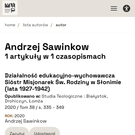
home
lista autorów
autor
Andrzej Sawinkow
1 artykuły w 1 czasopismach
Działalność edukacyjno-wychowawcza
Sióstr Misjonarek Św. Rodziny w Słonimie
(lata 1927-1942)
Opublikowano w:
Studia Teologiczne : Białystok,
Drohiczyn, Łomża
2020 / Tom 38 / s. 335 - 349
ROK:
2020
Andrzej Sawinkow
Zacytuj
Udostępnij