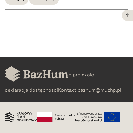
CZYSTY TEKST
pobierz cytat
BIBTEX
o projekcie
pobierz cytat
deklaracja dostępności
Kontakt
bazhum@muzhp.pl