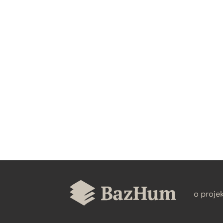
CZYSTY TEKST
BIBTEX
o proje