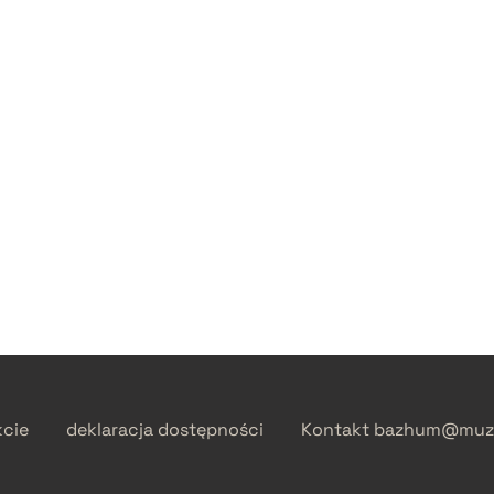
kcie
deklaracja dostępności
Kontakt
bazhum@muzh