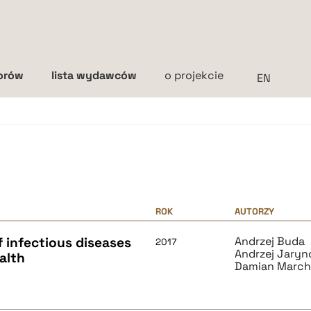
torów
lista wydawców
o projekcie
Interlinia
mała
średnia
duża
ROK
AUTORZY
f infectious diseases
Andrzej Buda
2017
Andrzej Jaryn
alth
Damian Marc