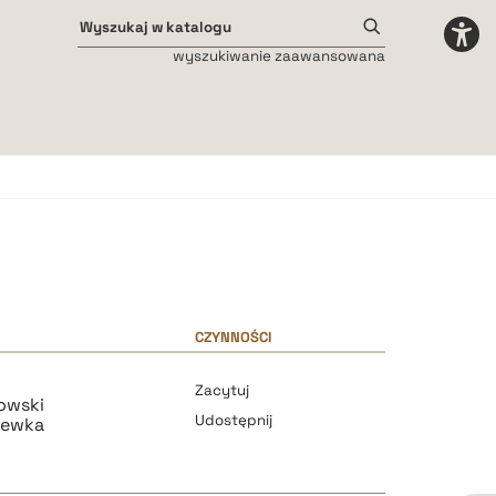
wyszukiwanie zaawansowana
Odstępy międzyliterowe
małe
średnie
duże
CZYNNOŚCI
Zacytuj
owski
Udostępnij
hewka