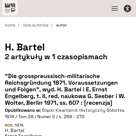
home
lista autorów
autor
H. Bartel
2 artykuły w 1 czasopismach
"Die grosspreussisch-militarische
Reichsgründung 1871. Voraussetzungen
und Folgen", wyd. H. Bartel i E. Ernst
Engelberg, t. II, red. naukowa G. Seeber i W.
Wolter, Berlin 1971, ss. 607 : [recenzja]
Opublikowano w:
Śląski Kwartalnik Historyczny Sobótka
1974 / Tom 29 / Numer 2 / s. 269 - 270
ROK:
1974
H. Bartel
Ernst Engelberg