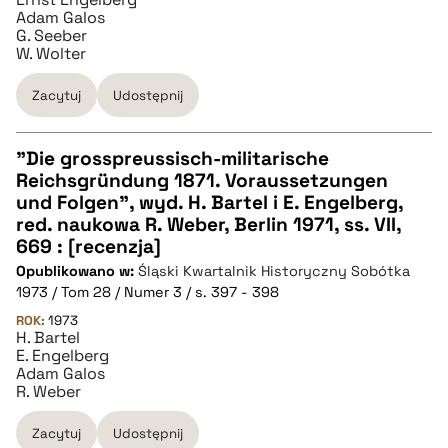
Adam Galos
G. Seeber
W. Wolter
Zacytuj
Udostępnij
"Die grosspreussisch-militarische
Reichsgründung 1871. Voraussetzungen
CZYSTY TEKST
und Folgen", wyd. H. Bartel i E. Engelberg,
red. naukowa R. Weber, Berlin 1971, ss. VII,
669 : [recenzja]
pobierz cytat
Opublikowano w:
Śląski Kwartalnik Historyczny Sobótka
1973 / Tom 28 / Numer 3 / s. 397 - 398
BIBTEX
ROK:
1973
H. Bartel
E. Engelberg
Adam Galos
pobierz cytat
R. Weber
Zacytuj
Udostępnij