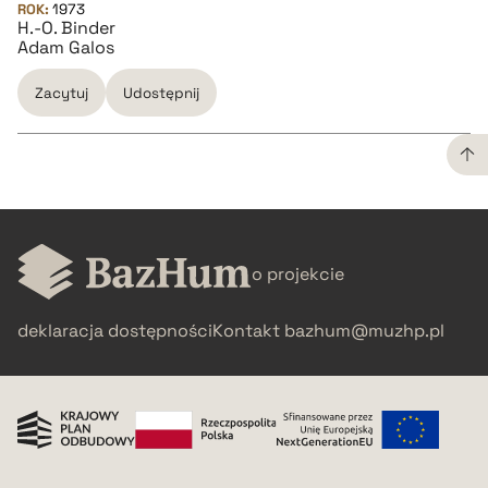
ROK:
1973
H.-O. Binder
Adam Galos
Zacytuj
Udostępnij
CZYSTY TEKST
pobierz cytat
o projekcie
deklaracja dostępności
Kontakt
bazhum@muzhp.pl
BIBTEX
pobierz cytat