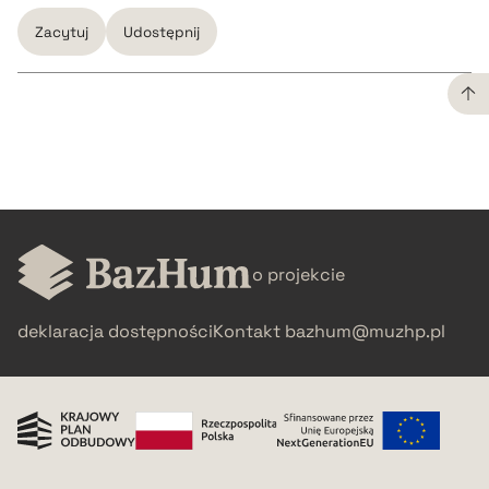
Zacytuj
Udostępnij
CZYSTY TEKST
pobierz cytat
BIBTEX
o projekcie
deklaracja dostępności
Kontakt
bazhum@muzhp.pl
pobierz cytat