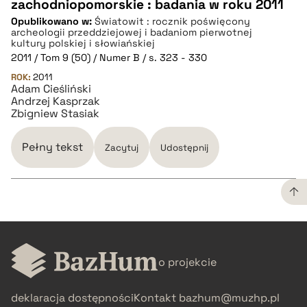
zachodniopomorskie : badania w roku 2011
CZYSTY TEKST
Opublikowano w:
Światowit : rocznik poświęcony
archeologii przeddziejowej i badaniom pierwotnej
kultury polskiej i słowiańskiej
pobierz cytat
2011 / Tom 9 (50) / Numer B / s. 323 - 330
ROK:
2011
Adam Cieśliński
BIBTEX
Andrzej Kasprzak
Zbigniew Stasiak
pobierz cytat
Pełny tekst
Zacytuj
Udostępnij
CZYSTY TEKST
o projekcie
pobierz cytat
deklaracja dostępności
Kontakt
bazhum@muzhp.pl
BIBTEX