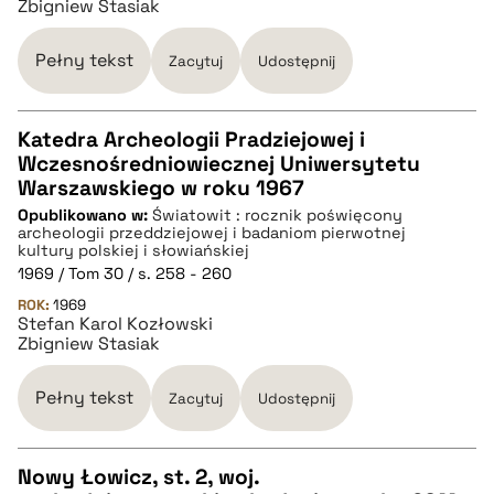
Zbigniew Stasiak
Pełny tekst
Zacytuj
Udostępnij
Katedra Archeologii Pradziejowej i
Wczesnośredniowiecznej Uniwersytetu
CZYSTY TEKST
Warszawskiego w roku 1967
Opublikowano w:
Światowit : rocznik poświęcony
archeologii przeddziejowej i badaniom pierwotnej
pobierz cytat
kultury polskiej i słowiańskiej
1969 / Tom 30 / s. 258 - 260
ROK:
1969
BIBTEX
Stefan Karol Kozłowski
Zbigniew Stasiak
pobierz cytat
Pełny tekst
Zacytuj
Udostępnij
Nowy Łowicz, st. 2, woj.