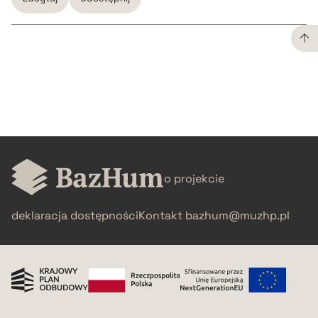
CZYSTY TEKST
pobierz cytat
BIBTEX
o projekcie
pobierz cytat
deklaracja dostępności
Kontakt
bazhum@muzhp.pl