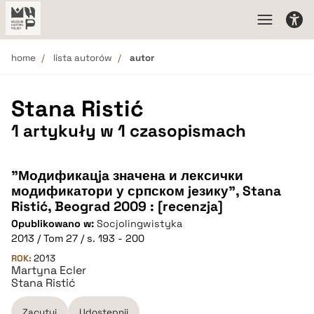
home
lista autorów
autor
Stana Ristić
1 artykuły w 1 czasopismach
"Модификацja значенa и лексички
модификатори у српском jeзику", Stana
Ristić, Beograd 2009 : [recenzja]
Opublikowano w:
Socjolingwistyka
2013 / Tom 27 / s. 193 - 200
ROK:
2013
Martyna Ecler
Stana Ristić
Zacytuj
Udostępnij