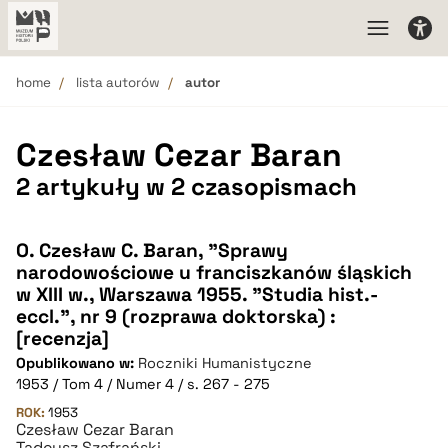
home
lista autorów
autor
Czesław Cezar Baran
2 artykuły w 2 czasopismach
O. Czesław C. Baran, "Sprawy
narodowościowe u franciszkanów śląskich
w XIII w., Warszawa 1955. "Studia hist.-
eccl.", nr 9 (rozprawa doktorska) :
[recenzja]
Opublikowano w:
Roczniki Humanistyczne
1953 / Tom 4 / Numer 4 / s. 267 - 275
ROK:
1953
Czesław Cezar Baran
Tadeusz Szafrański