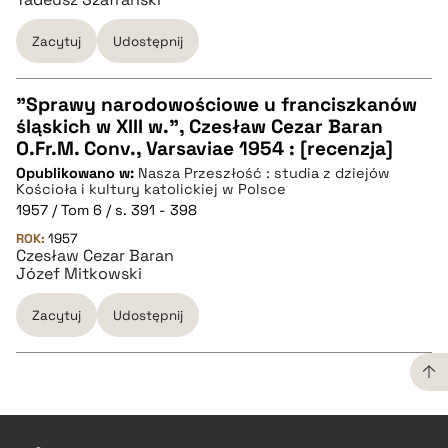
Zacytuj
Udostępnij
"Sprawy narodowościowe u franciszkanów
śląskich w XIII w.", Czesław Cezar Baran
CZYSTY TEKST
O.Fr.M. Conv., Varsaviae 1954 : [recenzja]
Opublikowano w:
Nasza Przeszłość : studia z dziejów
Kościoła i kultury katolickiej w Polsce
pobierz cytat
1957 / Tom 6 / s. 391 - 398
ROK:
1957
Czesław Cezar Baran
BIBTEX
Józef Mitkowski
Zacytuj
Udostępnij
pobierz cytat
CZYSTY TEKST