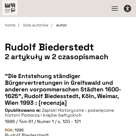
home
lista autorów
autor
Rudolf Biederstedt
2 artykuły w 2 czasopismach
"Die Entstehung ständiger
Bürgervertretungen in Greifswald und
anderen vorpommerschen Städten 1600-
1625", Rudolf Biedesstedt, Köln, Weimar,
Wien 1993 : [recenzja]
Opublikowano w:
Zapiski Historyczne : poświęcone
historii Pomorza i krajów bałtyckich
1996 / Tom 61 / Numer 1 / s. 120 - 121
ROK:
1996
Rudolf Biederstedt