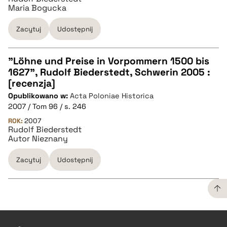
Maria Bogucka
Zacytuj
Udostępnij
"Löhne und Preise in Vorpommern 1500 bis
1627", Rudolf Biederstedt, Schwerin 2005 :
CZYSTY TEKST
[recenzja]
Opublikowano w:
Acta Poloniae Historica
2007 / Tom 96 / s. 246
pobierz cytat
ROK:
2007
Rudolf Biederstedt
Autor Nieznany
BIBTEX
Zacytuj
Udostępnij
pobierz cytat
CZYSTY TEKST