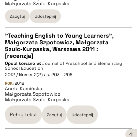
Małgorzata Szulc-Kurpaska
Zacytuj
Udostępnij
"Teaching English to Young Learners",
Małgorzata Szpotowicz, Małgorzata
CZYSTY TEKST
Szulc-Kurpaska, Warszawa 2011 :
[recenzja]
Opublikowano w:
Journal of Preschool and Elementary
pobierz cytat
School Education
2012 / Numer 2(2) / s. 203 - 206
ROK:
BIBTEX
2012
Aneta Kamińska
Małgorzata Szpotowicz
Małgorzata Szulc-Kurpaska
pobierz cytat
Pełny tekst
Zacytuj
Udostępnij