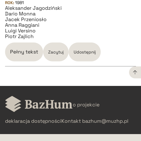
ROK:
1981
Aleksander Jagodziński
pobierz cytat
Dario Monna
Jacek Przeniosło
Anna Raggiani
BIBTEX
Luigi Versino
Piotr Zajlich
pobierz cytat
Pełny tekst
Zacytuj
Udostępnij
CZYSTY TEKST
o projekcie
pobierz cytat
deklaracja dostępności
Kontakt
bazhum@muzhp.pl
BIBTEX