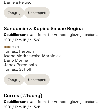
Daniela Peloso
Zacytuj
Udostępnij
Sandomierz. Kopiec Salvae Regina
Opublikowano w:
Informator Archeologiczny : badania
CZYSTY TEKST
1981 / Tom 15 / s. 322
ROK:
1981
Tomasz Herbich
pobierz cytat
Iwona Modrzewska-Marciniak
Dario Monna
Jacek Przeniosło
BIBTEX
Tomasz Scholl
Zacytuj
Udostępnij
pobierz cytat
Curres (Włochy)
Opublikowano w:
Informator Archeologiczny : badania
CZYSTY TEKST
1981 / Tom 15 / s. 325