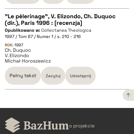
"Le pèlerinage", V. Elizondo, Ch. Duquoc
(dir.), Paris 1996 : [recenzja]
CZYSTY TEKST
Opublikowano w:
Collectanea Theologica
1997 / Tom 67 / Numer 1 / s. 210 - 216
pobierz cytat
ROK:
1997
Ch. Duquoc
V. Elizondo
Michał Horoszewicz
BIBTEX
Pełny tekst
Zacytuj
Udostępnij
pobierz cytat
CZYSTY TEKST
o projekcie
pobierz cytat