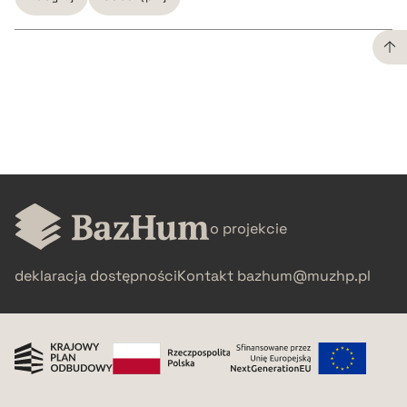
CZYSTY TEKST
pobierz cytat
BIBTEX
o projekcie
pobierz cytat
deklaracja dostępności
Kontakt
bazhum@muzhp.pl