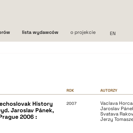
torów
lista wydawców
o projekcie
Interlinia
mała
średnia
duża
ROK
AUTORZY
echoslovak History
Vaclava Horc
2007
Jaroslav Páne
”, wyd. Jaroslav Pánek,
Svatava Rako
Prague 2006 :
Jerzy Tomasz