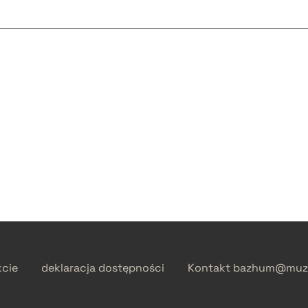
kcie
deklaracja dostępności
Kontakt
bazhum@muzh