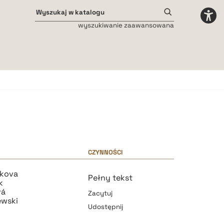
wyszukiwanie zaawansowana
Odstępy międzyliterowe
małe
średnie
duże
CZYNNOŚCI
akova
Pełny tekst
k
vá
Zacytuj
ewski
Udostępnij