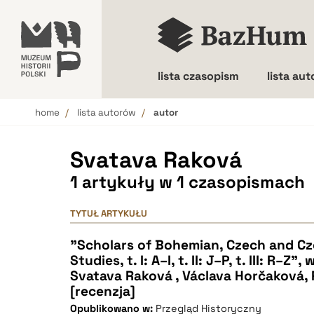
lista czasopism
lista au
home
lista autorów
autor
Wielkość liter
Svatava Raková
1 artykuły w 1 czasopismach
TYTUŁ ARTYKUŁU
"Scholars of Bohemian, Czech and Cz
Studies, t. I: A–I, t. II: J–P, t. III: R–Z
Svatava Raková , Václava Horčaková, 
[recenzja]
Opublikowano w:
Przegląd Historyczny