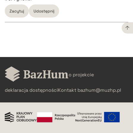
Zacytuj
Udostępnij
CZYSTY TEKST
pobierz cytat
o projekcie
BIBTEX
deklaracja dostępności
Kontakt
bazhum@muzhp.pl
pobierz cytat