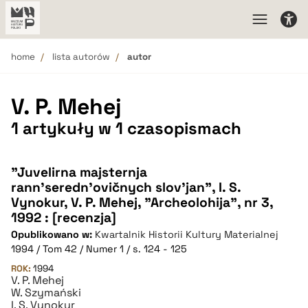
home
lista autorów
autor
V. P. Mehej
1 artykuły w 1 czasopismach
"Juvelirna majsternja
rann'seredn'ovičnych slov'jan", I. S.
Vynokur, V. P. Mehej, "Archeolohija", nr 3,
1992 : [recenzja]
Opublikowano w:
Kwartalnik Historii Kultury Materialnej
1994 / Tom 42 / Numer 1 / s. 124 - 125
ROK:
1994
V. P. Mehej
W. Szymański
I. S. Vynokur