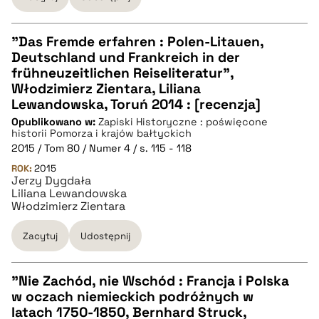
"Das Fremde erfahren : Polen-Litauen,
Deutschland und Frankreich in der
CZYSTY TEKST
frühneuzeitlichen Reiseliteratur",
Włodzimierz Zientara, Liliana
Lewandowska, Toruń 2014 : [recenzja]
pobierz cytat
Opublikowano w:
Zapiski Historyczne : poświęcone
historii Pomorza i krajów bałtyckich
2015 / Tom 80 / Numer 4 / s. 115 - 118
BIBTEX
ROK:
2015
Jerzy Dygdała
Liliana Lewandowska
pobierz cytat
Włodzimierz Zientara
Zacytuj
Udostępnij
"Nie Zachód, nie Wschód : Francja i Polska
w oczach niemieckich podróżnych w
CZYSTY TEKST
latach 1750-1850, Bernhard Struck,