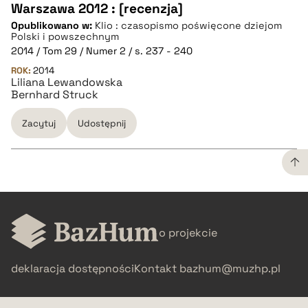
Warszawa 2012 : [recenzja]
Opublikowano w:
Klio : czasopismo poświęcone dziejom
pobierz cytat
Polski i powszechnym
2014 / Tom 29 / Numer 2 / s. 237 - 240
ROK:
BIBTEX
2014
Liliana Lewandowska
Bernhard Struck
pobierz cytat
Zacytuj
Udostępnij
CZYSTY TEKST
o projekcie
pobierz cytat
deklaracja dostępności
Kontakt
bazhum@muzhp.pl
BIBTEX