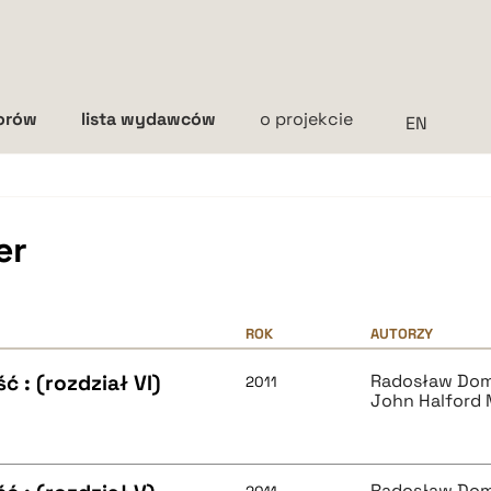
torów
lista wydawców
o projekcie
Interlinia
mała
średnia
duża
er
ROK
AUTORZY
 : (rozdział VI)
Radosław Do
2011
John Halford
Radosław Do