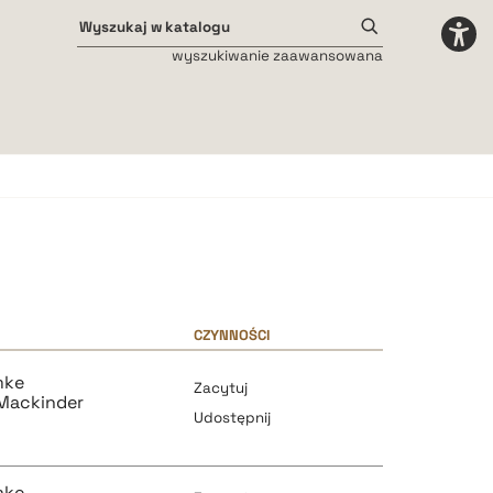
wyszukiwanie zaawansowana
Odstępy międzyliterowe
małe
średnie
duże
CZYNNOŚCI
mke
Zacytuj
 Mackinder
Udostępnij
mke