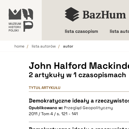
lista czasopism
lista au
home
lista autorów
autor
Wielkość liter
John Halford Mackind
2 artykuły w 1 czasopismach
TYTUŁ ARTYKUŁU
Demokratyczne ideały a rzeczywistość
Opublikowano w:
Przegląd Geopolityczny
2011 / Tom 4 / s. 121 - 141