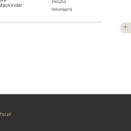
Zacytuj
 Mackinder
Udostępnij
pobierz cytat
pobierz cytat
pobierz cytat
pobierz cytat
p.pl