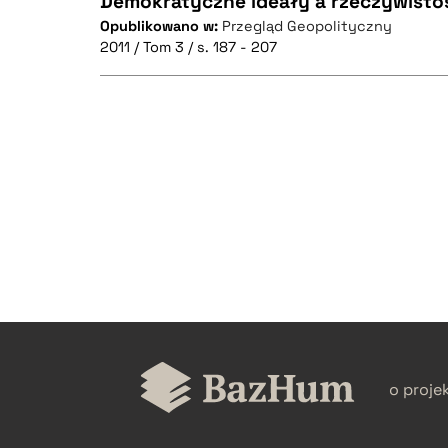
Demokratyczne ideały a rzeczywistość
Opublikowano w:
Przegląd Geopolityczny
2011 / Tom 3 / s. 187 - 207
CZYSTY TEKST
CZYSTY TEKST
BIBTEX
BIBTEX
o proje