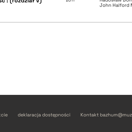
 : (rozdział V)
2011
John Halford
kcie
deklaracja dostępności
Kontakt
bazhum@muzh