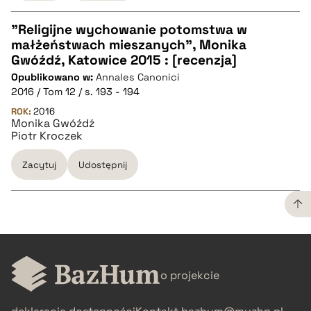
"Religijne wychowanie potomstwa w
małżeństwach mieszanych", Monika
CZYSTY TEKST
Gwóźdź, Katowice 2015 : [recenzja]
Opublikowano w:
Annales Canonici
2016 / Tom 12 / s. 193 - 194
pobierz cytat
ROK:
2016
Monika Gwóźdź
Piotr Kroczek
BIBTEX
Zacytuj
Udostępnij
pobierz cytat
CZYSTY TEKST
o projekcie
pobierz cytat