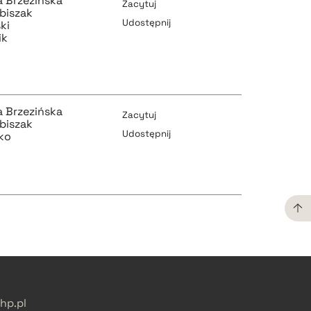
 Brzezińska
Zacytuj
biszak
Udostępnij
ki
ik
pobierz cytat
 Brzezińska
Zacytuj
biszak
Udostępnij
ko
pobierz cytat
pobierz cytat
pobierz cytat
pobierz cytat
p.pl