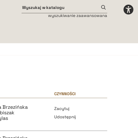
wyszukiwanie zaawansowana
Odstępy międzyliterowe
małe
średnie
duże
CZYNNOŚCI
 Brzezińska
Zacytuj
biszak
Udostępnij
ylas