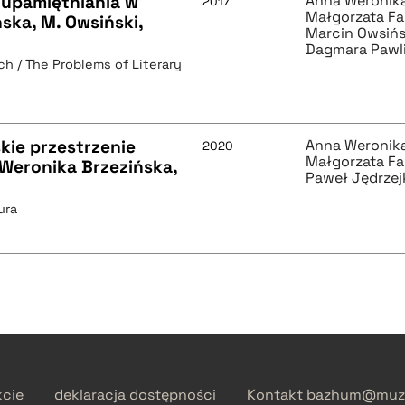
a upamiętniania w
Anna Weronika
2017
Małgorzata Fa
ńska, M. Owsiński,
Marcin Owsińs
Dagmara Pawl
h / The Problems of Literary
kie przestrzenie
Anna Weronika
2020
Małgorzata Fa
 Weronika Brzezińska,
Paweł Jędrzej
ura
kcie
deklaracja dostępności
Kontakt
bazhum@muzh