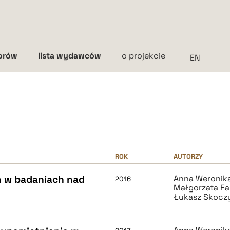
torów
lista wydawców
o projekcie
Interlinia
mała
średnia
duża
ROK
AUTORZY
 w badaniach nad
Anna Weronika
2016
Małgorzata Fa
Łukasz Skocz