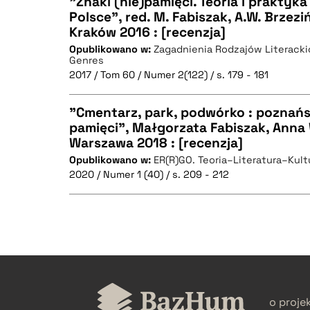
"Znaki (nie)pamięci. Teoria i praktyk
Polsce", red. M. Fabiszak, A.W. Brzezi
Kraków 2016 : [recenzja]
CZYSTY TEKST
Opublikowano w:
Zagadnienia Rodzajów Literackic
Genres
2017 / Tom 60 / Numer 2(122) / s. 179 - 181
"Cmentarz, park, podwórko : poznańs
BIBTEX
pamięci", Małgorzata Fabiszak, Anna
Warszawa 2018 : [recenzja]
CZYSTY TEKST
Opublikowano w:
ER(R)GO. Teoria–Literatura–Kult
2020 / Numer 1 (40) / s. 209 - 212
BIBTEX
CZYSTY TEKST
o proje