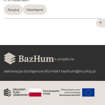
Zacytuj
Udostępnij
CZYSTY TEKST
pobierz cytat
o projekcie
BIBTEX
deklaracja dostępności
Kontakt
bazhum@muzhp.pl
pobierz cytat