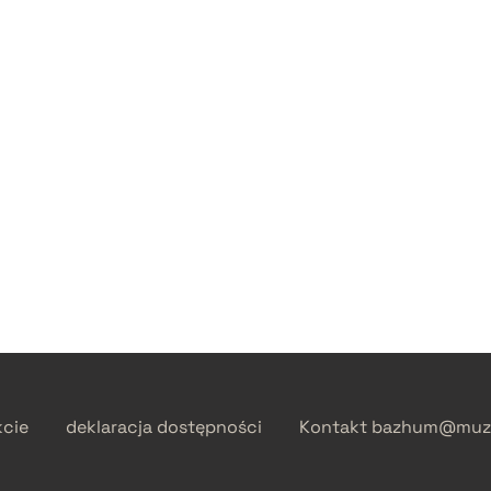
kcie
deklaracja dostępności
Kontakt
bazhum@muzh