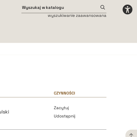
wyszukiwanie zaawansowana
Odstępy międzyliterowe
małe
średnie
duże
CZYNNOŚCI
Zacytuj
lski
Udostępnij