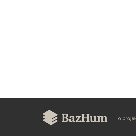
CZYSTY TEKST
BIBTEX
o proje