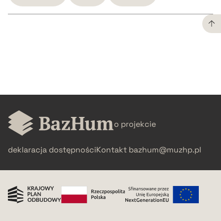
CZYSTY TEKST
pobierz cytat
BIBTEX
o projekcie
pobierz cytat
deklaracja dostępności
Kontakt
bazhum@muzhp.pl