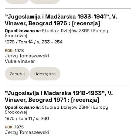
"Jugoslawija i Madżarska 1933-1941", V.
Vinaver, Beograd 1976 : [recenzja]
CZYSTY TEKST
Opublikowano w:
Studia z Dziejów ZSRR i Europy
Środkowej
1978 / Tom 14 / s. 253 - 254
pobierz cytat
ROK:
1978
Jerzy Tomaszewski
Vuka Vinaver
BIBTEX
Zacytuj
Udostępnij
pobierz cytat
"Jugoslavija i Madarska 1918-1933", V.
Vinaver, Beograd 1971 : [recenzja]
CZYSTY TEKST
Opublikowano w:
Studia z Dziejów ZSRR i Europy
Środkowej
1975 / Tom 11 / s. 260
pobierz cytat
ROK:
1975
Jerzy Tomaszewski