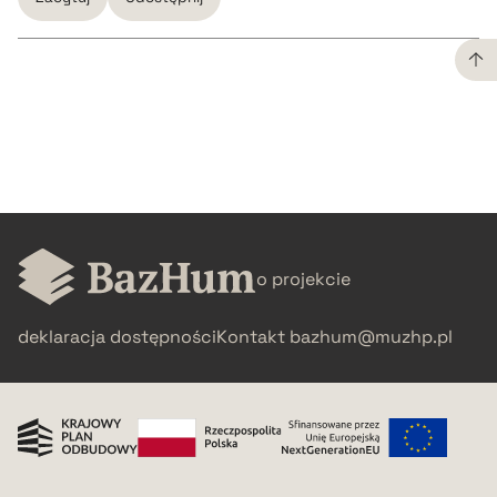
CZYSTY TEKST
pobierz cytat
BIBTEX
o projekcie
pobierz cytat
deklaracja dostępności
Kontakt
bazhum@muzhp.pl