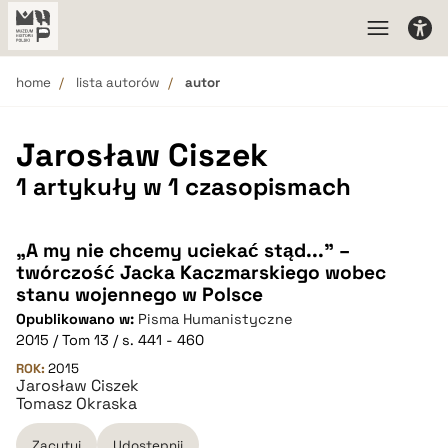
home
lista autorów
autor
Jarosław Ciszek
1 artykuły w 1 czasopismach
„A my nie chcemy uciekać stąd...” –
twórczość Jacka Kaczmarskiego wobec
stanu wojennego w Polsce
Opublikowano w:
Pisma Humanistyczne
2015 / Tom 13 / s. 441 - 460
ROK:
2015
Jarosław Ciszek
Tomasz Okraska
Zacytuj
Udostępnij