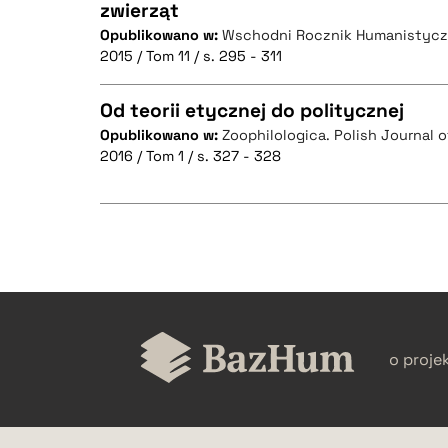
zwierząt
Opublikowano w:
Wschodni Rocznik Humanistyc
CZYSTY TEKST
2015 / Tom 11 / s. 295 - 311
Od teorii etycznej do politycznej
Opublikowano w:
Zoophilologica. Polish Journal 
BIBTEX
2016 / Tom 1 / s. 327 - 328
CZYSTY TEKST
BIBTEX
CZYSTY TEKST
o proje
BIBTEX