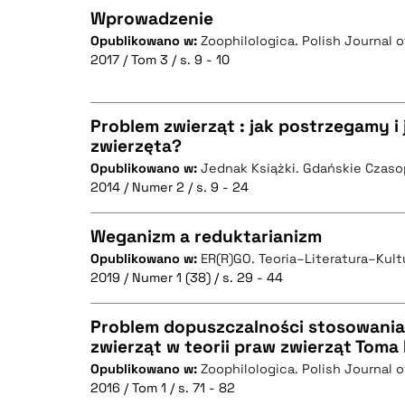
Wprowadzenie
Opublikowano w:
Zoophilologica. Polish Journal 
2017 / Tom 3 / s. 9 - 10
CZYSTY TEKST
Problem zwierząt : jak postrzegamy i
zwierzęta?
BIBTEX
Opublikowano w:
Jednak Książki. Gdańskie Czas
CZYSTY TEKST
2014 / Numer 2 / s. 9 - 24
Weganizm a reduktarianizm
Opublikowano w:
ER(R)GO. Teoria–Literatura–Kult
BIBTEX
2019 / Numer 1 (38) / s. 29 - 44
CZYSTY TEKST
Problem dopuszczalności stosowania
zwierząt w teorii praw zwierząt Toma
Opublikowano w:
Zoophilologica. Polish Journal 
CZYSTY TEKST
BIBTEX
2016 / Tom 1 / s. 71 - 82