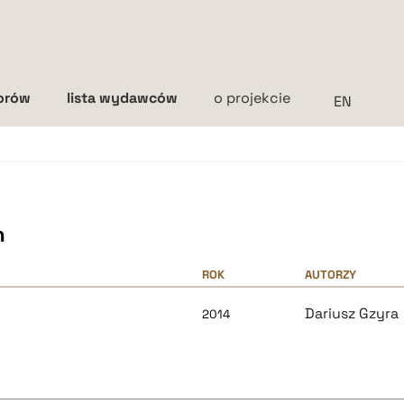
torów
lista wydawców
o projekcie
Interlinia
mała
średnia
duża
h
ROK
AUTORZY
Dariusz Gzyra
2014