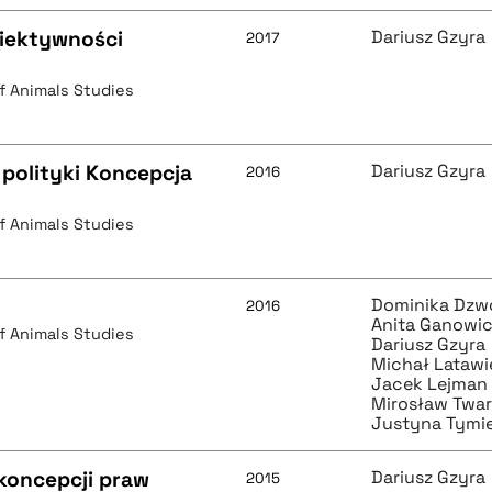
iektywności
Dariusz Gzyra
2017
of Animals Studies
 polityki Koncepcja
Dariusz Gzyra
2016
of Animals Studies
Dominika Dz
2016
Anita Ganowi
of Animals Studies
Dariusz Gzyra
Michał Latawi
Jacek Lejman
Mirosław Twa
Justyna Tymi
koncepcji praw
Dariusz Gzyra
2015