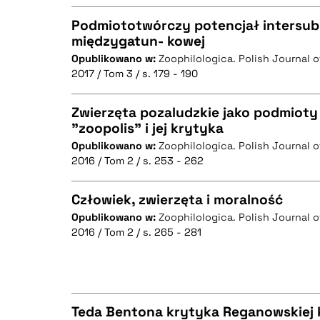
Podmiototwórczy potencjał intersub
międzygatun- kowej
BIBTEX
Opublikowano w:
Zoophilologica. Polish Journal 
CZYSTY TEKST
2017 / Tom 3 / s. 179 - 190
Zwierzęta pozaludzkie jako podmioty
"zoopolis" i jej krytyka
BIBTEX
Opublikowano w:
Zoophilologica. Polish Journal 
CZYSTY TEKST
2016 / Tom 2 / s. 253 - 262
Człowiek, zwierzęta i moralność
Opublikowano w:
Zoophilologica. Polish Journal 
BIBTEX
2016 / Tom 2 / s. 265 - 281
CZYSTY TEKST
Teda Bentona krytyka Reganowskiej 
BIBTEX