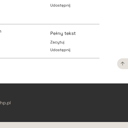
Udostępnij
pobierz cytat
pobierz cytat
n
Pełny tekst
Zacytuj
Udostępnij
pobierz cytat
pobierz cytat
pobierz cytat
pobierz cytat
p.pl
pobierz cytat