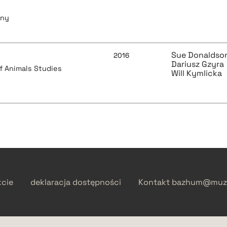
zny
Sue Donaldso
2016
Dariusz Gzyra
of Animals Studies
Will Kymlicka
kcie
deklaracja dostępności
Kontakt
bazhum@muzh