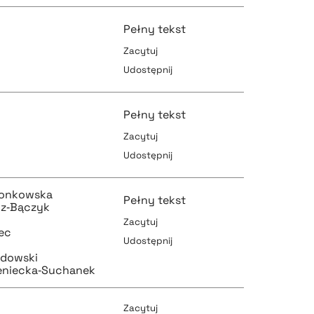
pobierz cytat
pobierz cytat
Pełny tekst
Zacytuj
Udostępnij
pobierz cytat
pobierz cytat
Pełny tekst
Zacytuj
Udostępnij
pobierz cytat
pobierz cytat
wonkowska
Pełny tekst
cz‑Bączyk
Zacytuj
ec
Udostępnij
pobierz cytat
rdowski
pobierz cytat
eniecka‑Suchanek
Zacytuj