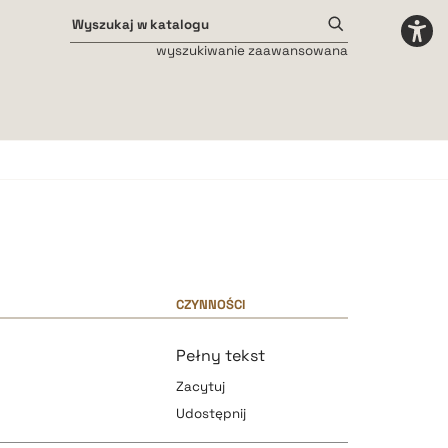
wyszukiwanie zaawansowana
Odstępy międzyliterowe
małe
średnie
duże
CZYNNOŚCI
Pełny tekst
Zacytuj
Udostępnij