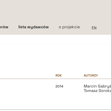
torów
lista wydawców
o projekcie
Interlinia
mała
średnia
duża
ROK
AUTORZY
Marcin Gabry
2014
Tomasz Sorok