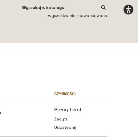
wyszukiwanie zaawansowana
Odstępy międzyliterowe
małe
średnie
duże
CZYNNOŚCI
ś
Pełny tekst
a
Zacytuj
Udostępnij