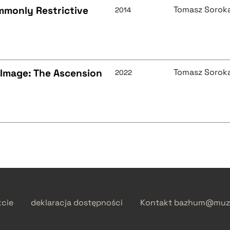
mmonly Restrictive
Tomasz Sorok
2014
 Image: The Ascension
Tomasz Sorok
2022
kcie
deklaracja dostępności
Kontakt
bazhum@muzh