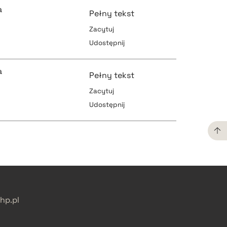
a
Pełny tekst
Zacytuj
Udostępnij
pobierz cytat
a
Pełny tekst
Zacytuj
Udostępnij
pobierz cytat
pobierz cytat
pobierz cytat
pobierz cytat
p.pl