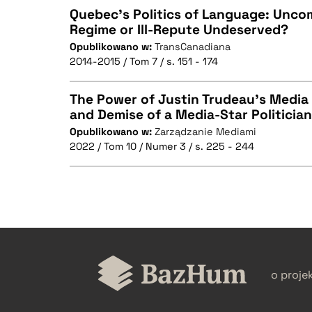
Quebec’s Politics of Language: Unco
Regime or Ill-Repute Undeserved?
Opublikowano w:
TransCanadiana
CZYSTY TEKST
2014-2015 / Tom 7 / s. 151 - 174
The Power of Justin Trudeau’s Media
and Demise of a Media-Star Politician
BIBTEX
Opublikowano w:
Zarządzanie Mediami
CZYSTY TEKST
2022 / Tom 10 / Numer 3 / s. 225 - 244
BIBTEX
CZYSTY TEKST
o proje
BIBTEX