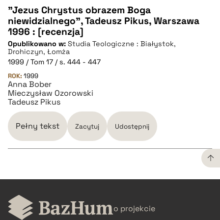
"Jezus Chrystus obrazem Boga
niewidzialnego", Tadeusz Pikus, Warszawa
CZYSTY TEKST
1996 : [recenzja]
Opublikowano w:
Studia Teologiczne : Białystok,
Drohiczyn, Łomża
pobierz cytat
1999 / Tom 17 / s. 444 - 447
ROK:
1999
Anna Bober
BIBTEX
Mieczysław Ozorowski
Tadeusz Pikus
pobierz cytat
Pełny tekst
Zacytuj
Udostępnij
CZYSTY TEKST
o projekcie
pobierz cytat