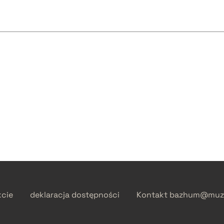
kcie
deklaracja dostępności
Kontakt
bazhum@muzh