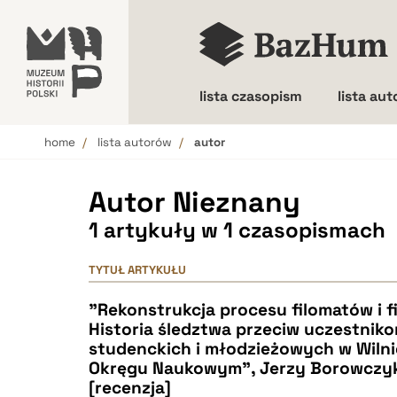
lista czasopism
lista au
home
lista autorów
autor
Wielkość liter
Autor Nieznany
1 artykuły w 1 czasopismach
TYTUŁ ARTYKUŁU
"Rekonstrukcja procesu filomatów i f
Historia śledztwa przeciw uczestniko
studenckich i młodzieżowych w Wilni
Okręgu Naukowym", Jerzy Borowczyk
[recenzja]