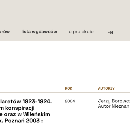
torów
lista wydawców
o projekcie
Interlinia
mała
średnia
duża
ROK
AUTORZY
ilaretów 1823-1824.
Jerzy Borowc
2004
Autor Nieznan
m konspiracji
e oraz w Wileńskim
, Poznań 2003 :