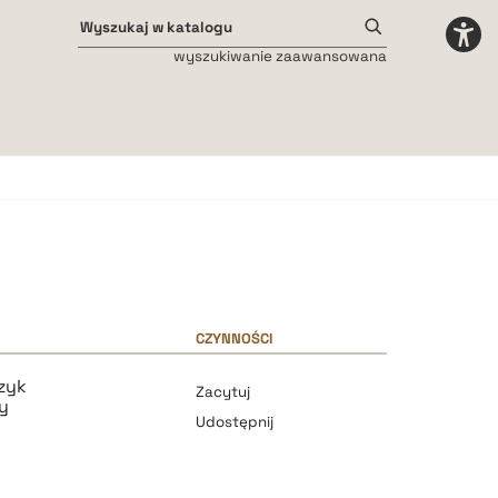
wyszukiwanie zaawansowana
Odstępy międzyliterowe
małe
średnie
duże
CZYNNOŚCI
zyk
Zacytuj
y
Udostępnij