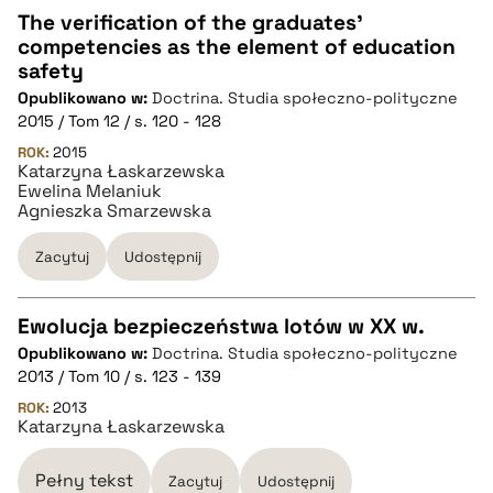
The verification of the graduates’
competencies as the element of education
CZYSTY TEKST
safety
Opublikowano w:
Doctrina. Studia społeczno-polityczne
2015 / Tom 12 / s. 120 - 128
pobierz cytat
ROK:
2015
Katarzyna Łaskarzewska
Ewelina Melaniuk
BIBTEX
Agnieszka Smarzewska
Zacytuj
Udostępnij
pobierz cytat
Ewolucja bezpieczeństwa lotów w XX w.
Opublikowano w:
Doctrina. Studia społeczno-polityczne
CZYSTY TEKST
2013 / Tom 10 / s. 123 - 139
ROK:
2013
Katarzyna Łaskarzewska
pobierz cytat
Pełny tekst
Zacytuj
Udostępnij