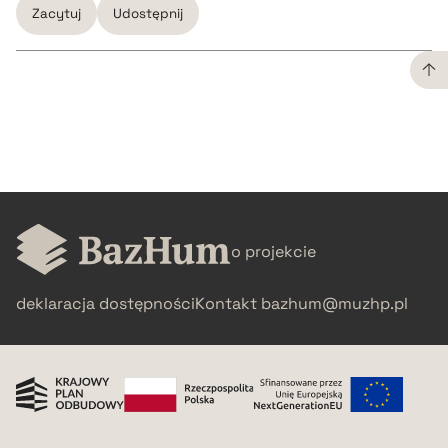
Zacytuj
Udostępnij
CZYSTY TEKST
pobierz cytat
BIBTEX
o projekcie
pobierz cytat
deklaracja dostępności
Kontakt
bazhum@muzhp.pl