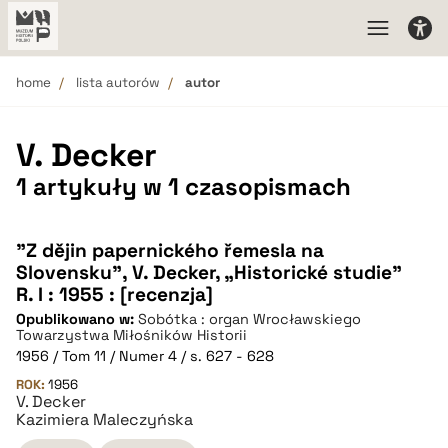
home
lista autorów
autor
V. Decker
1 artykuły w 1 czasopismach
"Z dějin papernického řemesla na
Slovensku”, V. Decker, „Historické studie”
R. I : 1955 : [recenzja]
Opublikowano w:
Sobótka : organ Wrocławskiego
Towarzystwa Miłośników Historii
1956 / Tom 11 / Numer 4 / s. 627 - 628
ROK:
1956
V. Decker
Kazimiera Maleczyńska