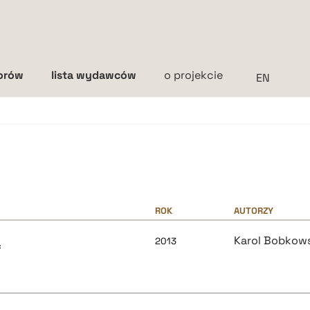
torów
lista wydawców
o projekcie
Interlinia
mała
średnia
duża
ROK
AUTORZY
ą
Karol Bobkow
2013