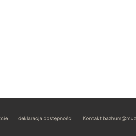
kcie
deklaracja dostępności
Kontakt
bazhum@muzh