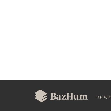
CZYSTY TEKST
BIBTEX
o proje