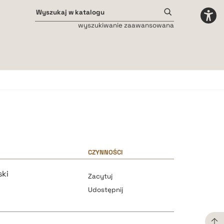
wyszukiwanie zaawansowana
Odstępy międzyliterowe
małe
średnie
duże
CZYNNOŚCI
ski
Zacytuj
Udostępnij