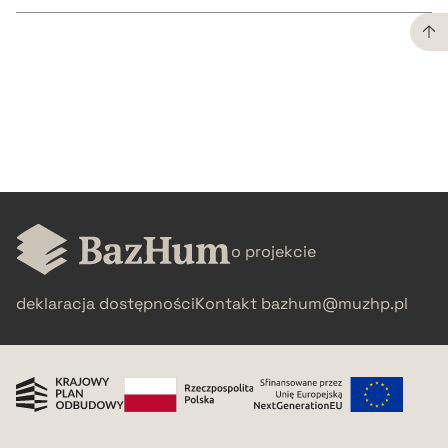
CZYSTY TEKST
pobierz cytat
BIBTEX
o projekcie
pobierz cytat
deklaracja dostępności
Kontakt
bazhum@muzhp.pl