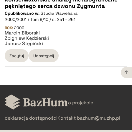
pękniętego serca dzwonu Zygmunta
CZYSTY TEKST
Opublikowano w:
Studia Waweliana
2000/2001 / Tom 9/10 / s. 251 - 261
pobierz cytat
ROK:
2000
Marcin Biborski
Zbigniew Kędzierski
Janusz Stępiński
BIBTEX
Zacytuj
Udostępnij
pobierz cytat
CZYSTY TEKST
o projekcie
pobierz cytat
deklaracja dostępności
Kontakt
bazhum@muzhp.pl
BIBTEX