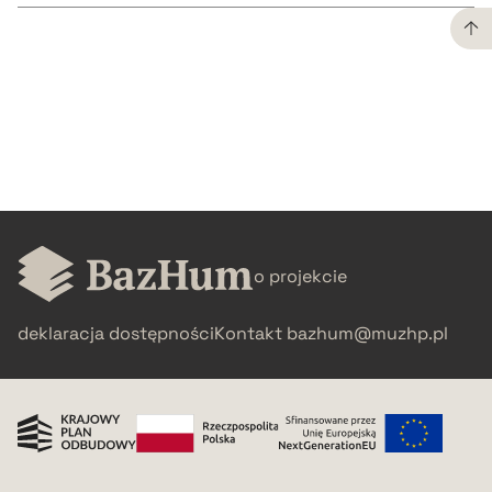
CZYSTY TEKST
pobierz cytat
BIBTEX
pobierz cytat
o projekcie
deklaracja dostępności
Kontakt
bazhum@muzhp.pl