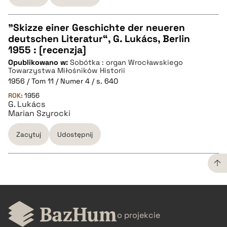
"Skizze einer Geschichte der neueren
deutschen Literatur“, G. Lukács, Berlin
CZYSTY TEKST
1955 : [recenzja]
Opublikowano w:
Sobótka : organ Wrocławskiego
Towarzystwa Miłośników Historii
pobierz cytat
1956 / Tom 11 / Numer 4 / s. 640
ROK:
1956
G. Lukács
BIBTEX
Marian Szyrocki
Zacytuj
Udostępnij
pobierz cytat
CZYSTY TEKST
o projekcie
pobierz cytat