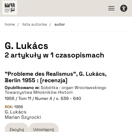
home
lista autorów
autor
G. Lukács
2 artykuły w 1 czasopismach
"Probleme des Realismus”, G. Lukács,
Berlin 1955 : [recenzja]
Opublikowano w:
Sobótka : organ Wrocławskiego
Towarzystwa Miłośników Historii
1956 / Tom 11 / Numer 4 / s. 639 - 640
ROK:
1956
G. Lukács
Marian Szyrocki
Zacytuj
Udostępnij