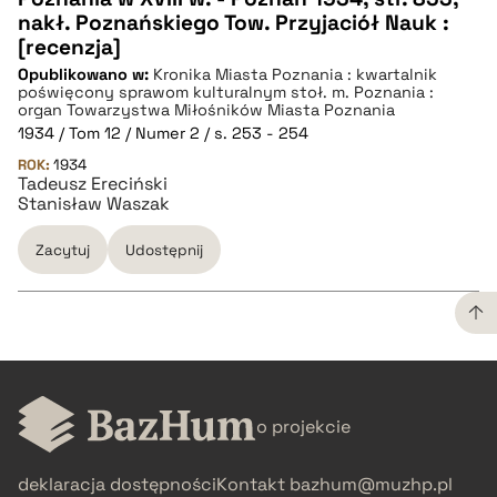
CZYSTY TEKST
nakł. Poznańskiego Tow. Przyjaciół Nauk :
[recenzja]
Opublikowano w:
Kronika Miasta Poznania : kwartalnik
pobierz cytat
poświęcony sprawom kulturalnym stoł. m. Poznania :
organ Towarzystwa Miłośników Miasta Poznania
1934 / Tom 12 / Numer 2 / s. 253 - 254
BIBTEX
ROK:
1934
Tadeusz Ereciński
Stanisław Waszak
pobierz cytat
Zacytuj
Udostępnij
CZYSTY TEKST
o projekcie
pobierz cytat
deklaracja dostępności
Kontakt
bazhum@muzhp.pl
BIBTEX