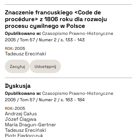
pobierz cytat
Znaczenie francuskiego <Code de
procédure> z 1806 roku dla rozwoju
CZYSTY TEKST
procesu cywilnego w Polsce
Opublikowano w:
Czasopismo Prawno-Historyczne
2005 / Tom 57 / Numer 2 / s. 133 - 143
pobierz cytat
ROK:
2005
Tadeusz Ereciński
BIBTEX
Zacytuj
Udostępnij
pobierz cytat
Dyskusja
Opublikowano w:
Czasopismo Prawno-Historyczne
CZYSTY TEKST
2005 / Tom 57 / Numer 2 / s. 163 - 184
ROK:
2005
Andrzej Całus
pobierz cytat
Józef Ciągwa
Maria Dragun-Gertner
Tadeusz Ereciński
BIBTEX
Piotr Fiedorczyk