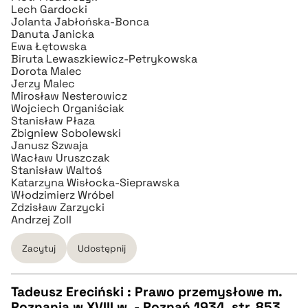
Lech Gardocki
Jolanta Jabłońska-Bonca
pobierz cytat
Danuta Janicka
Ewa Łętowska
Biruta Lewaszkiewicz-Petrykowska
Dorota Malec
Jerzy Malec
Mirosław Nesterowicz
Wojciech Organiściak
Stanisław Płaza
Zbigniew Sobolewski
Janusz Szwaja
Wacław Uruszczak
Stanisław Waltoś
Katarzyna Wisłocka-Sieprawska
Włodzimierz Wróbel
Zdzisław Zarzycki
Andrzej Zoll
Zacytuj
Udostępnij
Tadeusz Ereciński : Prawo przemysłowe m.
Poznania w XVIII w. - Poznań 1934, str. 853,