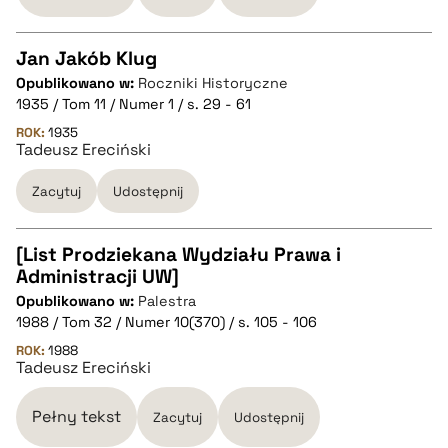
Jan Jakób Klug
Opublikowano w:
Roczniki Historyczne
CZYSTY TEKST
1935 / Tom 11 / Numer 1 / s. 29 - 61
ROK:
1935
Tadeusz Ereciński
pobierz cytat
Zacytuj
Udostępnij
BIBTEX
[List Prodziekana Wydziału Prawa i
pobierz cytat
Administracji UW]
CZYSTY TEKST
Opublikowano w:
Palestra
1988 / Tom 32 / Numer 10(370) / s. 105 - 106
pobierz cytat
ROK:
1988
Tadeusz Ereciński
BIBTEX
Pełny tekst
Zacytuj
Udostępnij