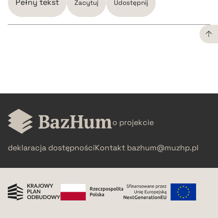
Pełny tekst
Zacytuj
Udostępnij
CZYSTY TEKST
pobierz cytat
BIBTEX
o projekcie
pobierz cytat
deklaracja dostępności
Kontakt
bazhum@muzhp.pl