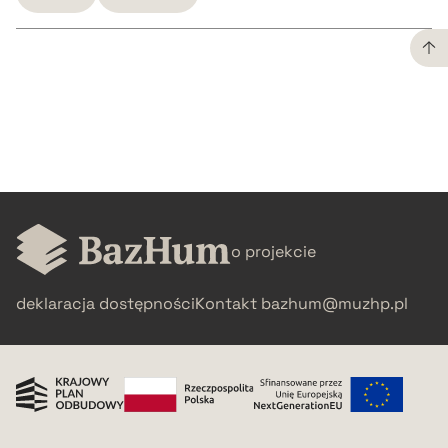
CZYSTY TEKST
pobierz cytat
BIBTEX
o projekcie
pobierz cytat
deklaracja dostępności
Kontakt
bazhum@muzhp.pl