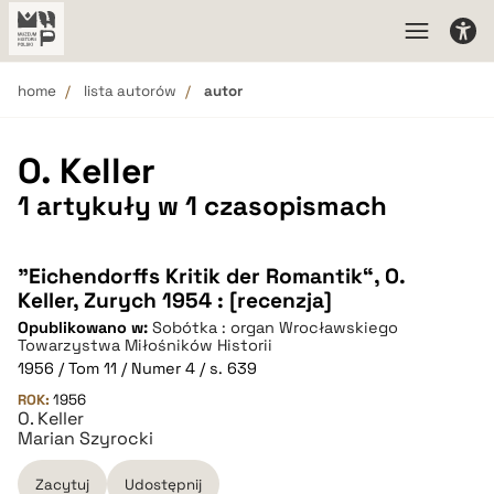
home
lista autorów
autor
O. Keller
1 artykuły w 1 czasopismach
"Eichendorffs Kritik der Romantik“, O.
Keller, Zurych 1954 : [recenzja]
Opublikowano w:
Sobótka : organ Wrocławskiego
Towarzystwa Miłośników Historii
1956 / Tom 11 / Numer 4 / s. 639
ROK:
1956
O. Keller
Marian Szyrocki
Zacytuj
Udostępnij